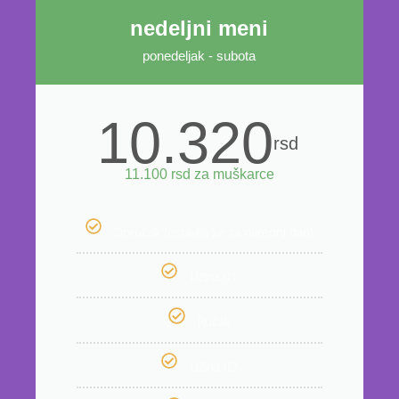
nedeljni meni
ponedeljak - subota
10.320
rsd
11.100 rsd za muškarce
Doručak (ostavlja se za naredni dan)
Užina 01
Ručak
Užina 02