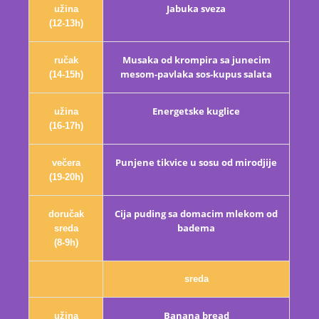
Jabuka sveza
užina
(12-13h)
Musaka od krompira sa junecim
ručak
mesom-pavlaka sos-kupus salata
(14-15h)
Energetske kuglice
užina
(16-17h)
Punjene tikvice u sosu od mirodjije
večera
(19-20h)
Cija puding sa domacim mlekom od
doručak
badema
sreda
(8-9h)
sreda
Banana bread
užina