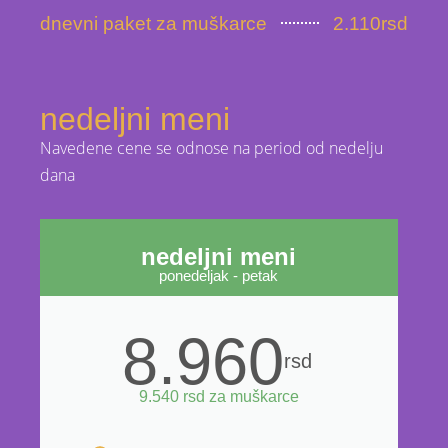
dnevni paket za muškarce
2.110rsd
nedeljni meni
Navedene cene se odnose na period od nedelju
dana
nedeljni meni
ponedeljak - petak
8.960
rsd
9.540 rsd za muškarce