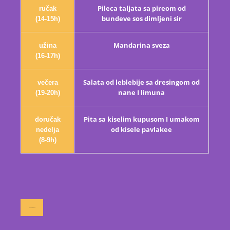
Pileca taljata sa pireom od
ručak
bundeve sos dimljeni sir
(14-15h)
Mandarina sveza
užina
(16-17h)
Salata od leblebije sa dresingom od
večera
nane I limuna
(19-20h)
Pita sa kiselim kupusom I umakom
doručak
od kisele pavlakee
nedelja
(8-9h)
nazad na web sajt