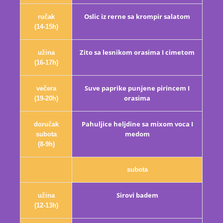
Oslic iz rerne sa krompir salatom
ručak
(14-15h)
Zito sa lesnikom orasima I cimetom
užina
(16-17h)
Suve paprike punjene pirincem I
večera
orasima
(19-20h)
Pahuljice heljdine sa mixom voca I
doručak
medom
subota
(8-9h)
subota
Sirovi badem
užina
(12-13h)