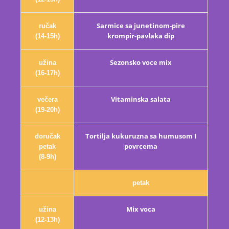
Sarmice sa junetinom-pire
ručak
krompir-pavlaka dip
(14-15h)
Sezonsko voce mix
užina
(16-17h)
Vitaminska salata
večera
(19-20h)
Tortilja kukuruzna sa humusom I
doručak
povrcema
petak
(8-9h)
petak
Mix voca
užina
(12-13h)