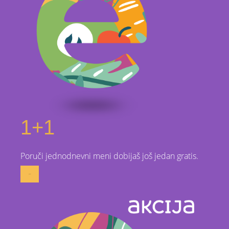
1+1
Poruči jednodnevni meni dobijaš još jedan gratis.
poruči