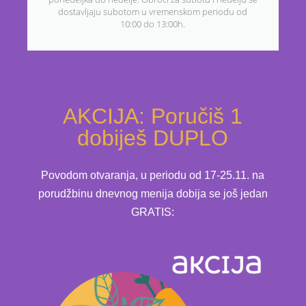
dostavljaju subotom u vremenskom periodu od
10:00 do 13:00h.
AKCIJA: Poručiš 1
dobiješ DUPLO
Povodom otvaranja, u periodu od 17-25.11. na
porudžbinu dnevnog menija dobija se još jedan
GRATIS: