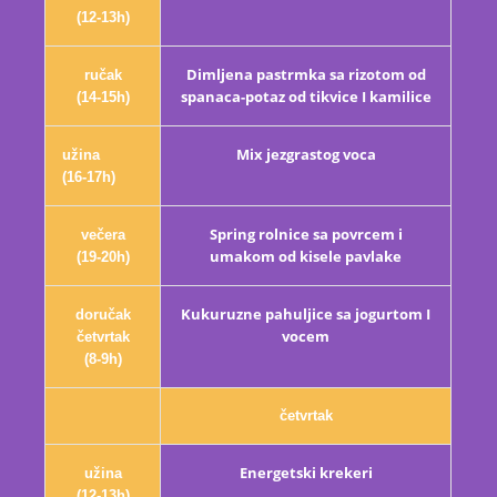
(12-13h)
Dimljena pastrmka sa rizotom od
ručak
spanaca-potaz od tikvice I kamilice
(14-15h)
Mix jezgrastog voca
užina
(16-17h)
Spring rolnice sa povrcem i
večera
umakom od kisele pavlake
(19-20h)
Kukuruzne pahuljice sa jogurtom I
doručak
vocem
četvrtak
(8-9h)
četvrtak
Energetski krekeri
užina
(12-13h)