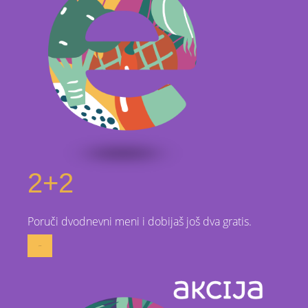
2+2
Poruči dvodnevni meni i dobijaš još dva gratis.
poruči