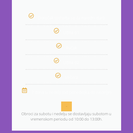
Doručak (ostavlja se za naredni dan)
Užina 01
Ručak
Užina 02
Večera
7 dana u nedelji (od ponedeljka do nedelje)
poruči
Obroci za subotu i nedelju se dostavljaju subotom u
vremenskom periodu od 10:00 do 13:00h.