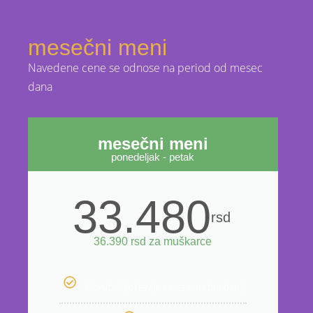
mesečni meni
Navedene cene se odnose na period od mesec
dana
mesečni meni
ponedeljak - petak
33.480
rsd
36.390 rsd za muškarce
Doručak (ostavlja se za naredni dan)