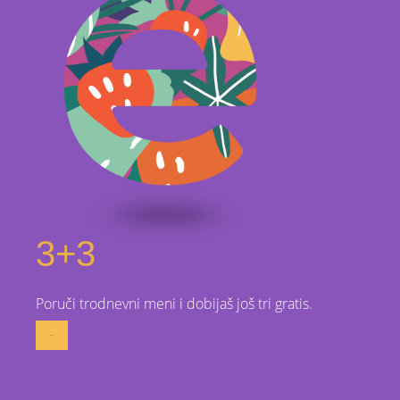
3+3
Poruči trodnevni meni i dobijaš još tri gratis.
poruči