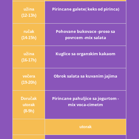
Pirincane galete( keks od pirinca)
užina
(12-13h)
Pohovane bukovace -proso sa
ručak
povrcem -mix salata
(14-15h)
Kuglice sa organskim kakaom
užina
(16-17h)
Obrok salata sa kuvanim jajima
večera
(19-20h)
Pirincane pahuljice sa jogurtom -
Doručak
mix voca-cimetm
utorak
(8-9h)
utorak