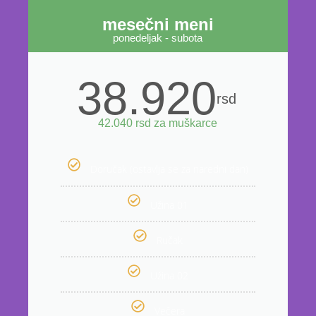
mesečni meni
ponedeljak - subota
38.920
rsd
42.040 rsd za muškarce
Doručak (ostavlja se za naredni dan)
Užina 01
Ručak
Užina 02
Večera