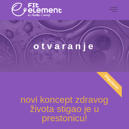
otvaranje
Popularno
Popularno
novi koncept zdravog
života stigao je u
prestonicu!