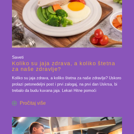
Saveti
Koliko su jaja zdrava, a koliko štetna
za naše zdravlje?
Koliko su jaja zdrava, a koliko štetna za naše zdravlje? Uskoro
prolazi petonedeljni post i prvi zalogaj, na prvi dan Uskrsa, bi
trebalo da budu kuvana jaja. Lekari Hitne pomoći
Pročitaj više
10 mar