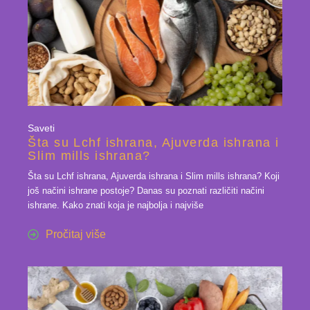
Saveti
Šta su Lchf ishrana, Ajuverda ishrana i
Slim mills ishrana?
Šta su Lchf ishrana, Ajuverda ishrana i Slim mills ishrana? Koji
još načini ishrane postoje? Danas su poznati različiti načini
ishrane. Kako znati koja je najbolja i najviše
Pročitaj više
17 dec