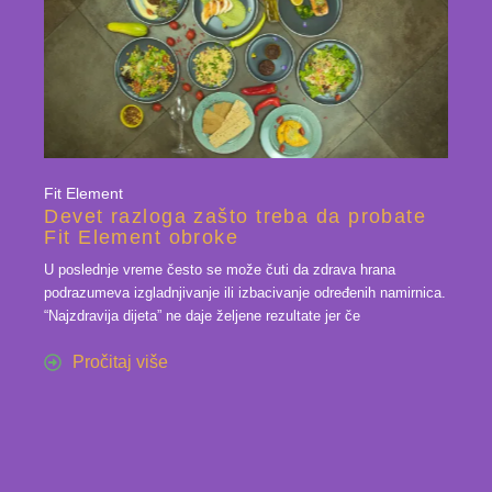
Fit Element
Devet razloga zašto treba da probate
Fit Element obroke
U poslednje vreme često se može čuti da zdrava hrana
podrazumeva izgladnjivanje ili izbacivanje određenih namirnica.
“Najzdravija dijeta” ne daje željene rezultate jer če
Pročitaj više