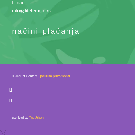
Email
info@fitelement.rs
načini plaćanja
©2021 fit element |
politika privatnosti
sajt kreirao
TecUrban