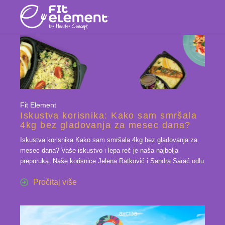
Fit Element
Iskustva korisnika: Kako sam smršala
4kg bez gladovanja za mesec dana?
Iskustva korisnika Kako sam smršala 4kg bez gladovanja za
mesec dana? Vaše iskustvo i lepa reč je naša najbolja
preporuka. Naše korisnice Jelena Ratković i Sandra Sarać odlu
Pročitaj više
26 apr