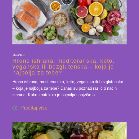
Saveti
Hrono ishrana, mediteranska, keto,
veganska ili bezglutenska – koja je
najbolja za tebe?
Hrono ishrana, mediteranska, keto, veganska ili bezglutenska
– koja je najbolja za tebe? Danas su poznati različiti načini
ishrane. Kako znati koja je najbolja i najviše o
Pročitaj više
6 dec