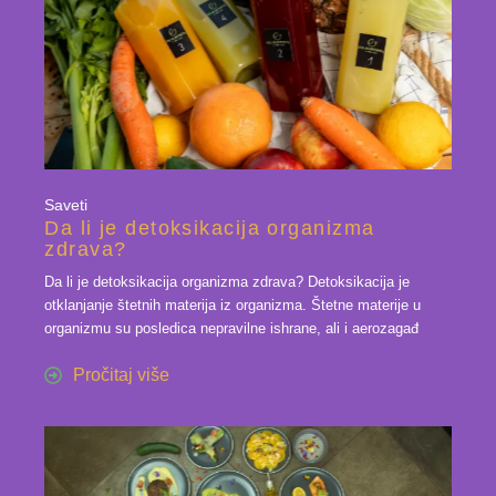
Saveti
Da li je detoksikacija organizma
zdrava?
Da li je detoksikacija organizma zdrava? Detoksikacija je
otklanjanje štetnih materija iz organizma. Štetne materije u
organizmu su posledica nepravilne ishrane, ali i aerozagađ
Pročitaj više
15 nov