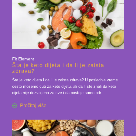
Fit Element
Šta je keto dijeta i da li je zaista
zdrava?
Šta je keto dijeta i da li je zaista zdrava? U poslednje vreme
često možemo čuti za keto dijetu, ali da li ste znali da keto
dijeta nije dozvoljena za sve i da postoje samo odr
Pročitaj više
23 jan