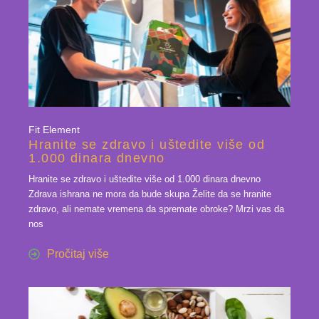
Fit Element
Hranite se zdravo i uštedite više od
1.000 dinara dnevno
Hranite se zdravo i uštedite više od 1.000 dinara dnevno
Zdrava ishrana ne mora da bude skupa Želite da se hranite
zdravo, ali nemate vremena da spremate obroke? Mrzi vas da
nos
Pročitaj više
22 feb